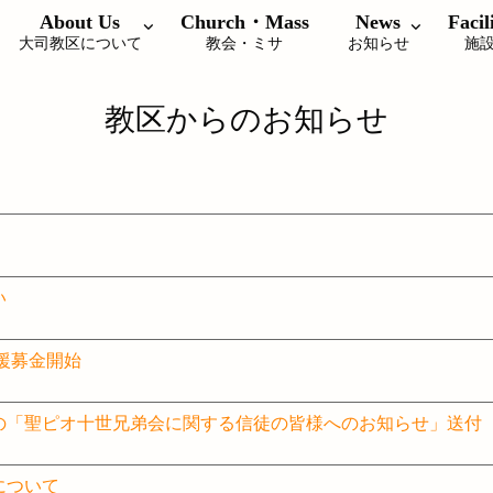
About Us
Church・Mass
News
Facil
大司教区について
教会・ミサ
お知らせ
施
教区からのお知らせ
い
援募金開始
の「聖ピオ十世兄弟会に関する信徒の皆様へのお知らせ」送付
について