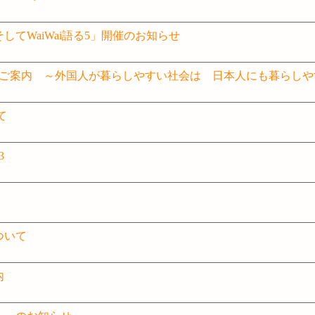
てWaiWai語る5」開催のお知らせ
2026」のご案内 ～外国人が暮らしやすい社会は 日本人にも暮らし
て
3
ついて
内