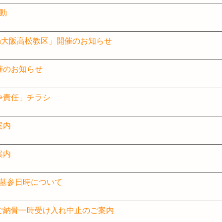
活動
in大阪高松教区」開催のお知らせ
催のお知らせ
争責任」チラシ
案内
案内
教区墓参日時について
ご納骨一時受け入れ中止のご案内