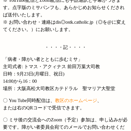
※ YouTube配信とZoom配信にも手話通訳と字幕がつきま
す。点字版のミサパンフも、あらかじめお知らせくだされ
ば送付いたします。
※ お問い合わせ・連絡はdis◎ostk.catholic.jp（◎を@に変え
てください。）にお願いします。
・・・・記・・・・
「病者・障がい者とともに歩むミサ」
主司式者: トマス・アクィナス 前田万葉大司教
日時：9月23日(月曜日、祝日)
14:00から16：00
場所：大阪高松大司教区カテドラル 聖マリア大聖堂
〇 You Tube同時配信は、
教区のホームページ
、
または右のQRコードで受信できます。
〇 ミサ後の交流会へのZoom（予定）参加は、申し込みが必
要です。障がい者委員会宛てのメールでお問い合わせくだ