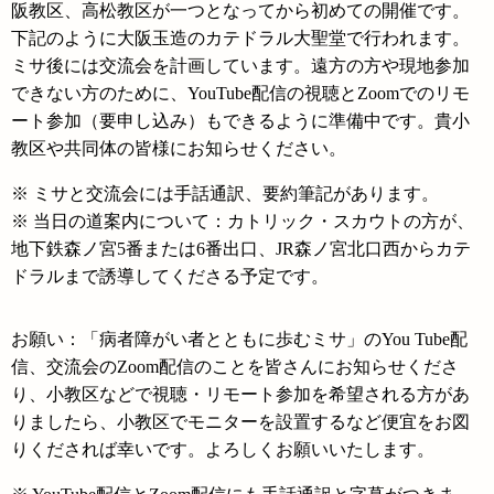
阪教区、高松教区が一つとなってから初めての開催です。
下記のように大阪玉造のカテドラル大聖堂で行われます。
ミサ後には交流会を計画しています。遠方の方や現地参加
できない方のために、YouTube配信の視聴とZoomでのリモ
ート参加（要申し込み）もできるように準備中です。貴小
教区や共同体の皆様にお知らせください。
※ ミサと交流会には手話通訳、要約筆記があります。
※ 当日の道案内について：カトリック・スカウトの方が、
地下鉄森ノ宮5番または6番出口、JR森ノ宮北口西からカテ
ドラルまで誘導してくださる予定です。
お願い：「病者障がい者とともに歩むミサ」のYou Tube配
信、交流会のZoom配信のことを皆さんにお知らせくださ
り、小教区などで視聴・リモート参加を希望される方があ
りましたら、小教区でモニターを設置するなど便宜をお図
りくだされば幸いです。よろしくお願いいたします。