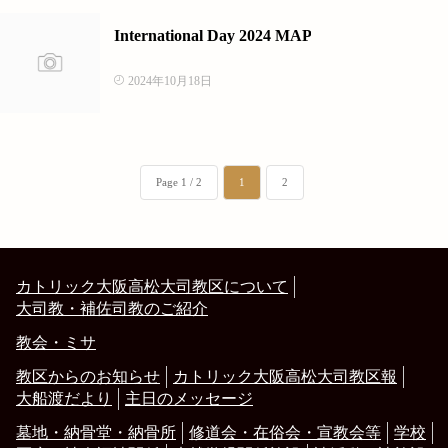
International Day 2024 MAP
2024年10月18日
Page 1 / 2
1
2
カトリック大阪高松大司教区について
大司教・補佐司教のご紹介
教会・ミサ
教区からのお知らせ
カトリック大阪高松大司教区報
大船渡だより
主日のメッセージ
墓地・納骨堂・納骨所
修道会・在俗会・宣教会等
学校